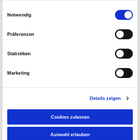
gesammelt haben.
Einwilligungsauswahl
Notwendig
Präferenzen
Ev. Gesamtkirchengemeinde Zehlendorf-Süd
Statistiken
Heimat 27 - 14165 Berlin
030 815 18 39
kontakt@evkirchezehlendorfsued.de
Marketing
Bürozeiten an den Standorten der Ortskirchen
Details zeigen
Schönow-Buschgraben
Cookies zulassen
Mo. 10 - 12 Uhr
Do. 16.30 - 18.30 Uhr
Auswahl erlauben