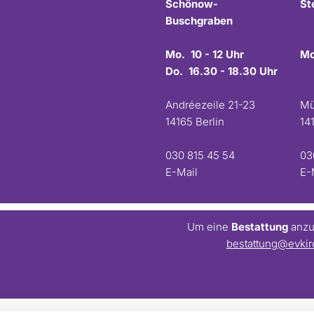
Schönow-
St
Buschgraben
Mo. 10 - 12 Uhr
Mo
Do. 16.30 - 18.30 Uhr
Andréezeile 21-23
Mü
14165 Berlin
14
030 815 45 54
03
E-Mail
E-
Um eine
Bestattung
anzum
bestattung@evkir