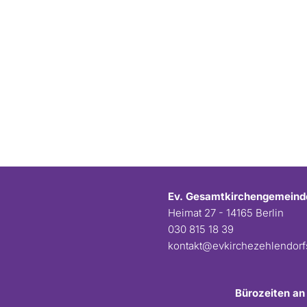
Ev. Gesamtkirchengemeind
Heimat 27 - 14165 Berlin
030 815 18 39
kontakt@evkirchezehlendor
Bürozeiten an