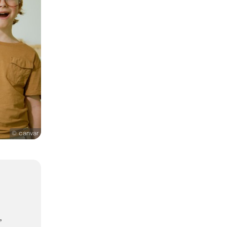
© canvar
,