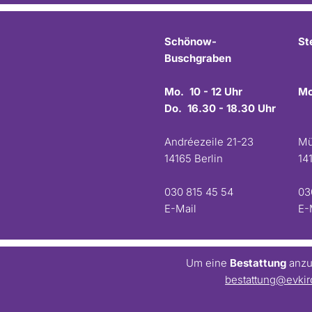
Schönow-
St
Buschgraben
Mo. 10 - 12 Uhr
Mo
Do. 16.30 - 18.30 Uhr
Andréezeile 21-23
Mü
14165 Berlin
14
030 815 45 54
03
E-Mail
E-
Um eine
Bestattung
anzum
bestattung@evkir