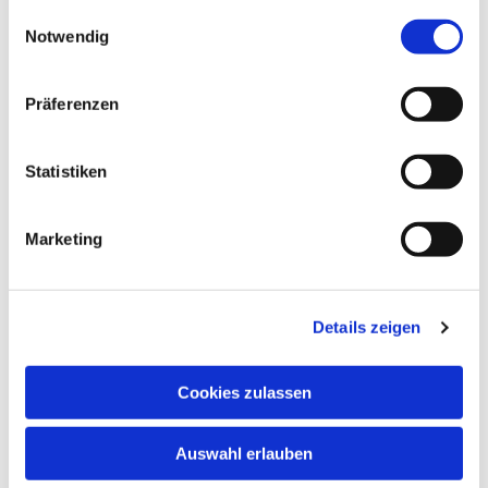
gesammelt haben.
Einwilligungsauswahl
Notwendig
Präferenzen
Ev. Gesamtkirchengemeinde Zehlendorf-Süd
Heimat 27 - 14165 Berlin
Statistiken
030 815 18 39
kontakt@evkirchezehlendorfsued.de
Marketing
Bürozeiten an den Standorten der Ortskirchen
Details zeigen
Schönow-Buschgraben
Cookies zulassen
Mo. 10 - 12 Uhr
Do. 16.30 - 18.30 Uhr
Auswahl erlauben
Andréezeile 21-23