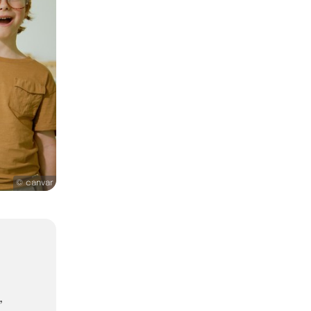
© canvar
,