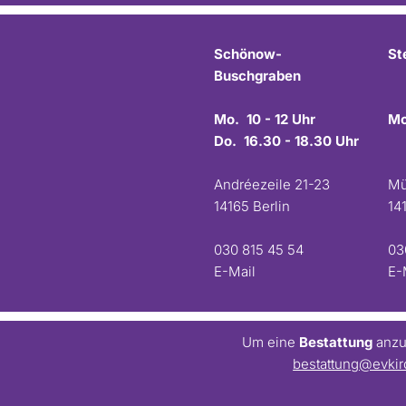
Schönow-
St
Buschgraben
Mo. 10 - 12 Uhr
Mo
Do. 16.30 - 18.30 Uhr
Andréezeile 21-23
Mü
14165 Berlin
14
030 815 45 54
03
E-Mail
E-
Um eine
Bestattung
anzum
bestattung@evkir