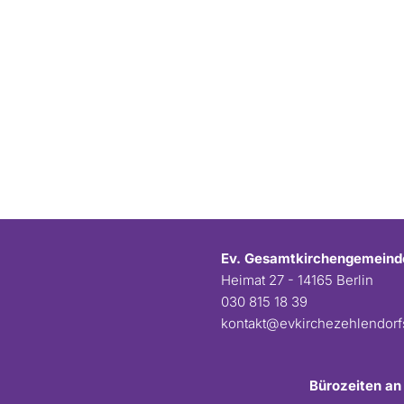
Ev. Gesamtkirchengemeind
Heimat 27 - 14165 Berlin
030 815 18 39
kontakt@evkirchezehlendor
Bürozeiten an