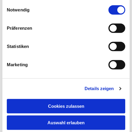
gesammelt haben.
Einwilligungsauswahl
Notwendig
Präferenzen
Ev. Gesamtkirchengemeinde Zehlendorf-Süd
Heimat 27 - 14165 Berlin
Statistiken
030 815 18 39
kontakt@evkirchezehlendorfsued.de
Marketing
Bürozeiten an den Standorten der Ortskirchen
Details zeigen
Schönow-Buschgraben
Cookies zulassen
Mo. 10 - 12 Uhr
Do. 16.30 - 18.30 Uhr
Auswahl erlauben
Andréezeile 21-23