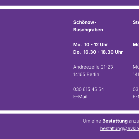
Schönow-
St
Buschgraben
Mo. 10 - 12 Uhr
Mo
Do. 16.30 - 18.30 Uhr
Andréezeile 21-23
Mü
14165 Berlin
14
030 815 45 54
03
E-Mail
E-
Um eine
Bestattung
anzum
bestattung@evkir