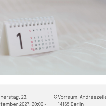
nerstag, 23.
Vorraum, Andréezeile
tember 2027, 20:00 -
14165 Berlin