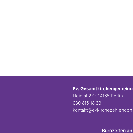
Ev. Gesamtkirchengemeind
Heimat 27 - 14165 Berlin
030 815 18 39
kontakt@evkirchezehlendor
Bürozeiten an