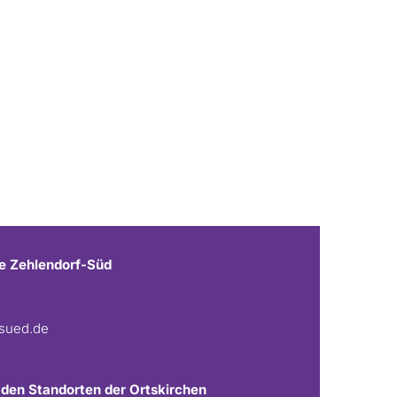
e Zehlendorf-Süd
fsued.de
 den Standorten der Ortskirchen