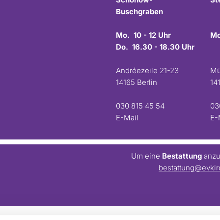
Buschgraben
Mo. 10 - 12 Uhr
Mo
Do. 16.30 - 18.30 Uhr
Andréezeile 21-23
Mü
14165 Berlin
14
030 815 45 54
03
E-Mail
E-
Um eine
Bestattung
anzum
bestattung@evkir