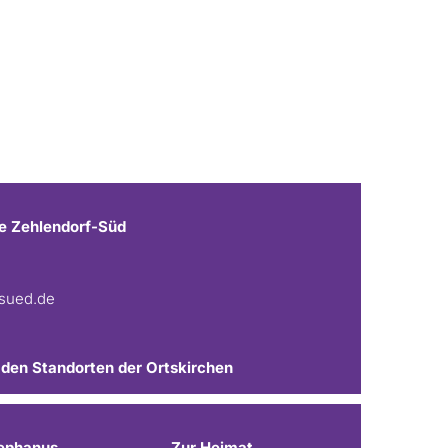
e Zehlendorf-Süd
fsued.de
 den Standorten der Ortskirchen
ephanus
Zur Heimat