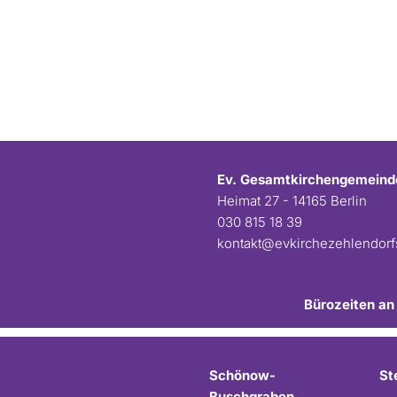
Ev. Gesamtkirchengemeind
Heimat 27 - 14165 Berlin
030 815 18 39
kontakt@evkirchezehlendor
Bürozeiten an
Schönow-
St
Buschgraben