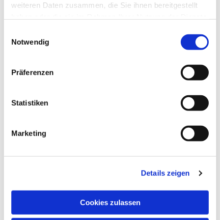
weiteren Daten zusammen, die Sie ihnen bereitgestellt
haben oder die sie im Rahmen Ihrer Nutzung der Dienste
gesammelt haben.
Einwilligungsauswahl
Notwendig
Präferenzen
Statistiken
Ev. Gesamtkirchengemeinde Zehlendorf-Süd
Heimat 27 - 14165 Berlin
Marketing
030 815 18 39
kontakt@evkirchezehlendorfsued.de
Details zeigen
Bürozeiten an den Standorten der Ortskirchen
Cookies zulassen
Schönow-Buschgraben