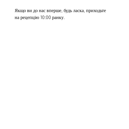
Якщо ви до нас вперше, будь ласка, приходьте
на рецепцію 10:00 ранку.