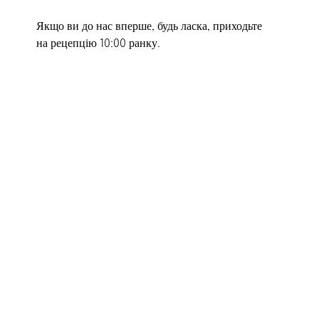
Якщо ви до нас вперше, будь ласка, приходьте
на рецепцію 10:00 ранку.