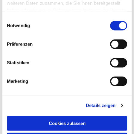
weiteren Daten zusammen, die Sie ihnen bereitgestellt
haben oder die sie im Rahmen Ihrer Nutzung der Dienste
gesammelt haben.
Einwilligungsauswahl
Notwendig
Präferenzen
Statistiken
Ev. Gesamtkirchengemeinde Zehlendorf-Süd
Heimat 27 - 14165 Berlin
Marketing
030 815 18 39
kontakt@evkirchezehlendorfsued.de
Details zeigen
Bürozeiten an den Standorten der Ortskirchen
Cookies zulassen
Schönow-Buschgraben