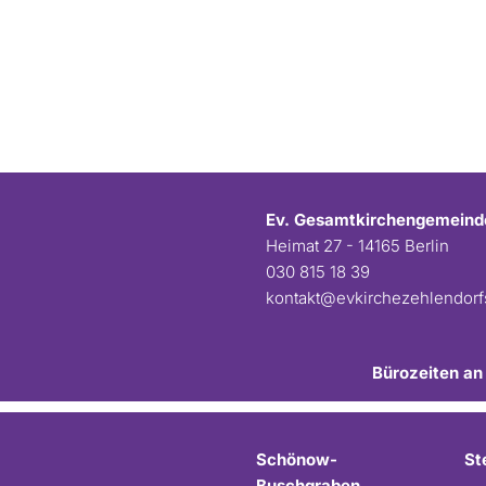
Ev. Gesamtkirchengemeind
Heimat 27 - 14165 Berlin
030 815 18 39
kontakt@evkirchezehlendor
Bürozeiten an
Schönow-
St
Buschgraben