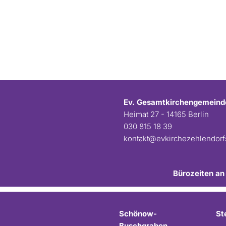
Ev. Gesamtkirchengemeind
Heimat 27 - 14165 Berlin
030 815 18 39
kontakt@evkirchezehlendor
Bürozeiten an
Schönow-
St
Buschgraben