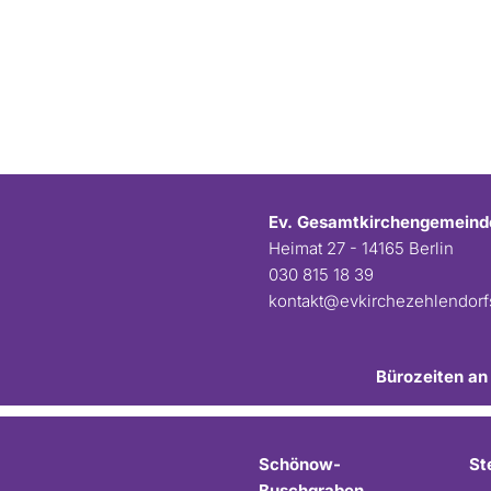
Ev. Gesamtkirchengemeind
Heimat 27 - 14165 Berlin
030 815 18 39
kontakt@evkirchezehlendor
Bürozeiten an
Schönow-
St
Buschgraben