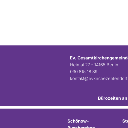
Ev. Gesamtkirchengemeind
Heimat 27 - 14165 Berlin
030 815 18 39
kontakt@evkirchezehlendor
Bürozeiten an
Schönow-
St
Buschgraben