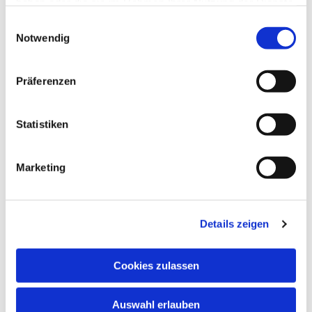
haben oder die sie im Rahmen Ihrer Nutzung der Dienste
gesammelt haben.
Einwilligungsauswahl
Notwendig
Präferenzen
Ev. Gesamtkirchengemeinde Zehlendorf-Süd
Statistiken
Heimat 27 - 14165 Berlin
030 815 18 39
kontakt@evkirchezehlendorfsued.de
Marketing
Bürozeiten an den Standorten der Ortskirchen
Details zeigen
Schönow-Buschgraben
Cookies zulassen
Mo. 10 - 12 Uhr
Do. 16.30 - 18.30 Uhr
Auswahl erlauben