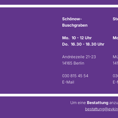
Schönow-
St
Buschgraben
Mo. 10 - 12 Uhr
Mo
Do. 16.30 - 18.30 Uhr
Andréezeile 21-23
Mü
14165 Berlin
14
030 815 45 54
03
E-Mail
E-
Um eine
Bestattung
anzum
bestattung@evkir