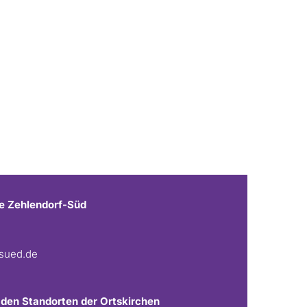
e Zehlendorf-Süd
fsued.de
 den Standorten der Ortskirchen