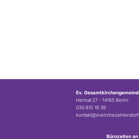
Ev. Gesamtkirchengemeind
Heimat 27 - 14165 Berlin
030 815 18 39
kontakt@evkirchezehlendor
Bürozeiten an