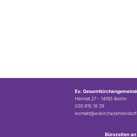
Ev. Gesamtkirchengemeind
Heimat 27 - 14165 Berlin
030 815 18 39
kontakt@evkirchezehlendor
Bürozeiten an