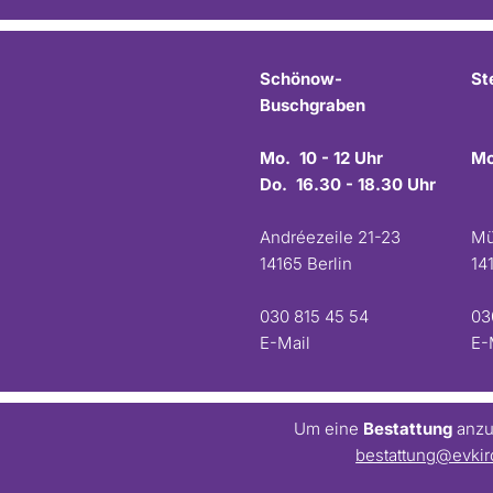
Schönow-
St
Buschgraben
Mo. 10 - 12 Uhr
Mo
Do. 16.30 - 18.30 Uhr
Andréezeile 21-23
Mü
14165 Berlin
14
030 815 45 54
03
E-Mail
E-
Um eine
Bestattung
anzum
bestattung@evkir