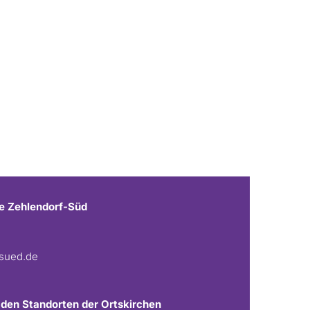
e Zehlendorf-Süd
fsued.de
 den Standorten der Ortskirchen