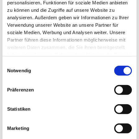
personalisieren, Funktionen für soziale Medien anbieten
zu können und die Zugriffe auf unsere Website zu
analysieren. Außerdem geben wir Informationen zu Ihrer
Verwendung unserer Website an unsere Partner für
soziale Medien, Werbung und Analysen weiter. Unsere
Ev. Gesamtkirchengemeinde Zehlendorf-Süd
Partner führen diese Informationen möglicherweise mit
Heimat 27 - 14165 Berlin
weiteren Daten zusammen, die Sie ihnen bereitgestellt
030 815 18 39
haben oder die sie im Rahmen Ihrer Nutzung der Dienste
kontakt@evkirchezehlendorfsued.de
gesammelt haben.
Einwilligungsauswahl
Notwendig
Bürozeiten an den Standorten der Ortskirchen
Präferenzen
Schönow-Buschgraben
Statistiken
Mo. 10 - 12 Uhr
Do. 16.30 - 18.30 Uhr
Marketing
Andréezeile 21-23