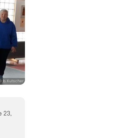
© b. Kutscher
 23,