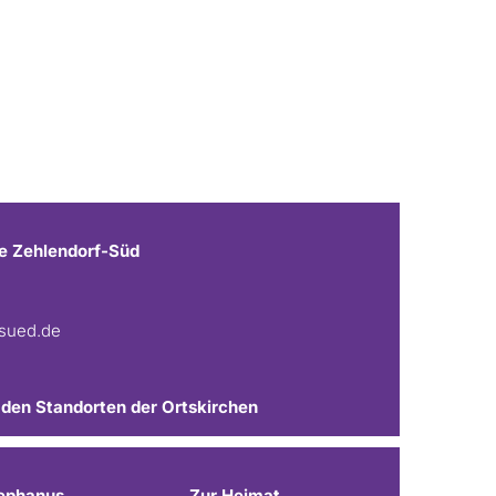
e Zehlendorf-Süd
fsued.de
 den Standorten der Ortskirchen
ephanus
Zur Heimat