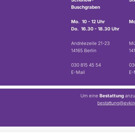
Buschgraben
Mo. 10 - 12 Uhr
Mo
Do. 16.30 - 18.30 Uhr
Andréezeile 21-23
Mü
14165 Berlin
14
030 815 45 54
03
E-Mail
E-
Um eine
Bestattung
anzum
bestattung@evkir