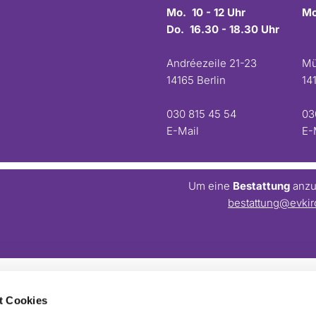
Mo. 10 - 12 Uhr
Mo
Do. 16.30 - 18.30 Uhr
Andréezeile 21-23
Mü
14165 Berlin
14
030 815 45 54
03
E-Mail
E-
Um eine
Bestattung
anzum
bestattung@evkir
t Cookies
Barrierefreiheitserklärung