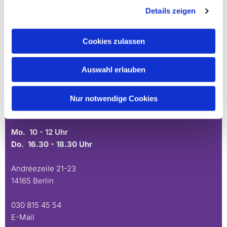
Ev. Gesamtkirchengemeinde Zehlendorf-Süd
Details zeigen
Heimat 27 - 14165 Berlin
030 815 18 39
Cookies zulassen
kontakt@evkirchezehlendorfsued.de
Auswahl erlauben
Bürozeiten an den Standorten der Ortskirchen
Nur notwendige Cookies
Schönow-Buschgraben
Mo. 10 - 12 Uhr
Do. 16.30 - 18.30 Uhr
Andréezeile 21-23
14165 Berlin
030 815 45 54
E-Mail