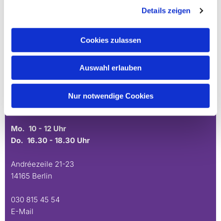
Ev. Gesamtkirchengemeinde Zehlendorf-Süd
Details zeigen
Heimat 27 - 14165 Berlin
030 815 18 39
Cookies zulassen
kontakt@evkirchezehlendorfsued.de
Auswahl erlauben
Bürozeiten an den Standorten der Ortskirchen
Nur notwendige Cookies
Schönow-Buschgraben
Mo. 10 - 12 Uhr
Do. 16.30 - 18.30 Uhr
Andréezeile 21-23
14165 Berlin
030 815 45 54
E-Mail