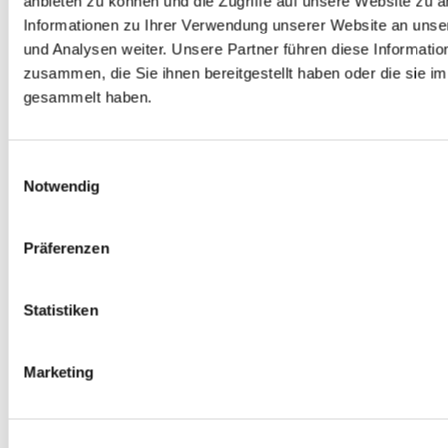
anbieten zu können und die Zugriffe auf unsere Website zu 
Informationen zu Ihrer Verwendung unserer Website an unse
Heimat 27
und Analysen weiter. Unsere Partner führen diese Informati
14165 Berlin
zusammen, die Sie ihnen bereitgestellt haben oder die sie 
gesammelt haben.
030 815 18 39
E-Mail
Einwilligungsauswahl
Notwendig
Um eine
Bestattung
anzumelden, schreiben Sie
Präferenzen
bitte an
bestattung@evkirchezehlendorfsued.de
Statistiken
Marketing