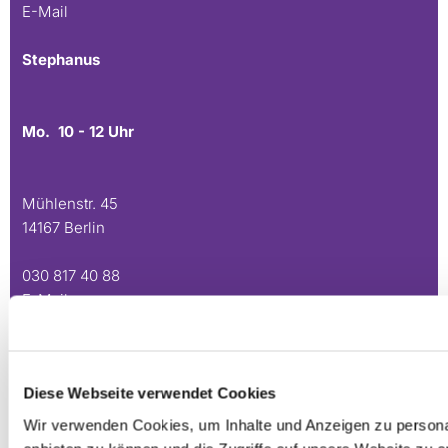
E-Mail
Stephanus
Mo. 10 - 12 Uhr
Mühlenstr. 45
14167 Berlin
030 817 40 88
E-Mail
Zur Heimat
Diese Webseite verwendet Cookies
Mi. 15 - 17 Uhr
Wir verwenden Cookies, um Inhalte und Anzeigen zu personal
Fr. 10 - 12 Uhr