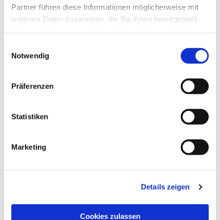
Partner führen diese Informationen möglicherweise mit
weiteren Daten zusammen, die Sie ihnen bereitgestellt
haben oder die sie im Rahmen Ihrer Nutzung der Dienste
gesammelt haben.
Einwilligungsauswahl
Notwendig
Präferenzen
Statistiken
Ev. Gesamtkirchengemeinde Zehlendorf-Süd
Marketing
Heimat 27 - 14165 Berlin
030 815 18 39
kontakt@evkirchezehlendorfsued.de
Details zeigen
Bürozeiten an den Standorten der Ortskirchen
Cookies zulassen