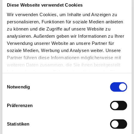
Diese Webseite verwendet Cookies
Wir verwenden Cookies, um Inhalte und Anzeigen zu
personalisieren, Funktionen für soziale Medien anbieten
zu können und die Zugriffe auf unsere Website zu
analysieren. Außerdem geben wir Informationen zu Ihrer
Verwendung unserer Website an unsere Partner für
soziale Medien, Werbung und Analysen weiter. Unsere
Partner führen diese Informationen möglicherweise mit
weiteren Daten zusammen, die Sie ihnen bereitgestellt
Ev. Gesamtkirchengemeinde Zehlendorf-Süd
haben oder die sie im Rahmen Ihrer Nutzung der Dienste
Heimat 27 - 14165 Berlin
gesammelt haben.
Einwilligungsauswahl
030 815 18 39
Notwendig
kontakt@evkirchezehlendorfsued.de
Präferenzen
Bürozeiten an den Standorten der Ortskirchen
Statistiken
Schönow-Buschgraben