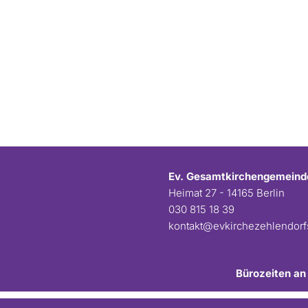
Ev. Gesamtkirchengemeind
Heimat 27 - 14165 Berlin
030 815 18 39
kontakt@evkirchezehlendor
Bürozeiten an