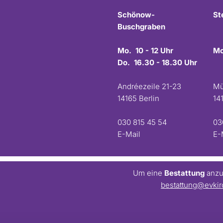
Schönow-
St
Buschgraben
Mo. 10 - 12 Uhr
Mo
Do. 16.30 - 18.30 Uhr
Andréezeile 21-23
Mü
14165 Berlin
14
030 815 45 54
03
E-Mail
E-
Um eine
Bestattung
anzum
bestattung@evkir