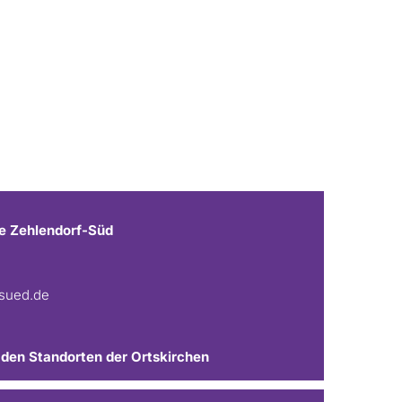
e Zehlendorf-Süd
fsued.de
 den Standorten der Ortskirchen