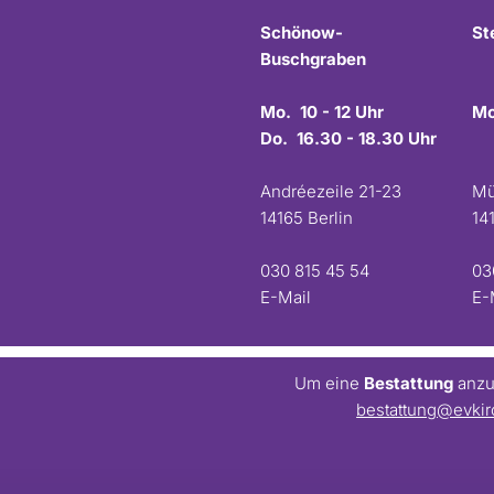
Schönow-
St
Buschgraben
Mo. 10 - 12 Uhr
Mo
Do. 16.30 - 18.30 Uhr
Andréezeile 21-23
Mü
14165 Berlin
14
030 815 45 54
03
E-Mail
E-
Um eine
Bestattung
anzum
bestattung@evkir