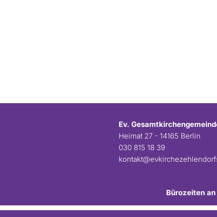
Ev. Gesamtkirchengemeind
Heimat 27 - 14165 Berlin
030 815 18 39
kontakt@evkirchezehlendor
Bürozeiten an