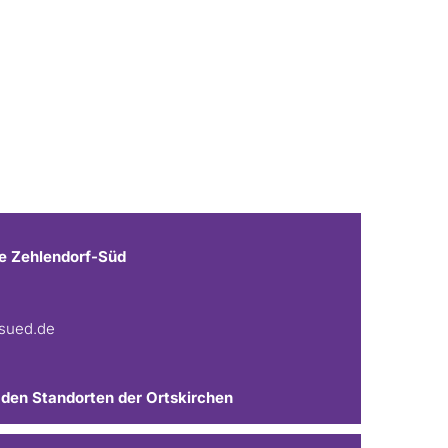
e Zehlendorf-Süd
fsued.de
 den Standorten der Ortskirchen