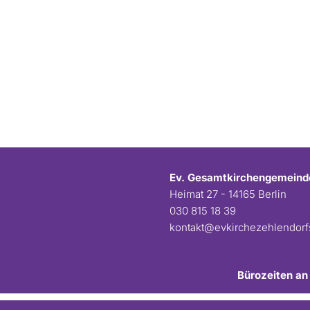
Ev. Gesamtkirchengemeind
Heimat 27 - 14165 Berlin
030 815 18 39
kontakt@evkirchezehlendor
Bürozeiten an