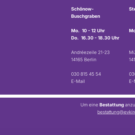
Schönow-
St
Buschgraben
Mo. 10 - 12 Uhr
Mo
Do. 16.30 - 18.30 Uhr
Andréezeile 21-23
Mü
14165 Berlin
14
030 815 45 54
03
E-Mail
E-
Um eine
Bestattung
anzum
bestattung@evkir