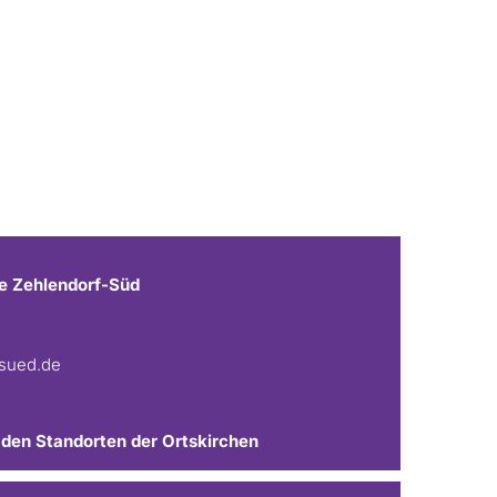
e Zehlendorf-Süd
fsued.de
 den Standorten der Ortskirchen