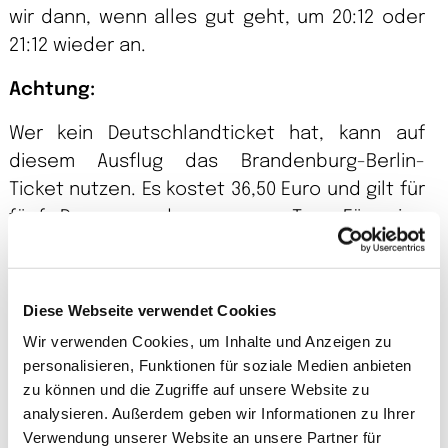
wir dann, wenn alles gut geht, um 20:12 oder
21:12 wieder an.
Achtung:
Wer kein Deutschlandticket hat, kann auf
diesem Ausflug das Brandenburg-Berlin-
Ticket nutzen. Es kostet 36,50 Euro und gilt für
fünf Personen den ganzen Tag. Für eine
einzige Person kostet es aber genauso viel.
Sucht euch deshalb am besten im Voraus ein
paar Begleiter und kalkuliert Zeit zum
Diese Webseite verwendet Cookies
Ticketkauf am Automaten ein.
Wir verwenden Cookies, um Inhalte und Anzeigen zu
personalisieren, Funktionen für soziale Medien anbieten
Viele Grüße
zu können und die Zugriffe auf unsere Website zu
analysieren. Außerdem geben wir Informationen zu Ihrer
Ulrich Conrad
Verwendung unserer Website an unsere Partner für