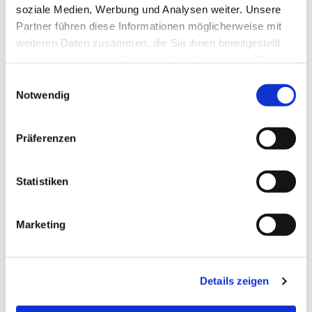
Alle weiteren Informationen zu den Tagesausflügen
soziale Medien, Werbung und Analysen weiter. Unsere
bekommen Sie direkt bei Ulrich Conrad per mail
Partner führen diese Informationen möglicherweise mit
weiteren Daten zusammen, die Sie ihnen bereitgestellt
ulrichconrad@yahoo.de
haben oder die sie im Rahmen Ihrer Nutzung der Dienste
gesammelt haben.
Einwilligungsauswahl
Notwendig
Dies könnte Sie auch
Präferenzen
interessieren
Statistiken
Marketing
Details zeigen