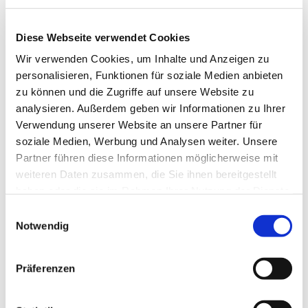
Diese Webseite verwendet Cookies
Wir verwenden Cookies, um Inhalte und Anzeigen zu
personalisieren, Funktionen für soziale Medien anbieten
zu können und die Zugriffe auf unsere Website zu
analysieren. Außerdem geben wir Informationen zu Ihrer
Verwendung unserer Website an unsere Partner für
soziale Medien, Werbung und Analysen weiter. Unsere
Partner führen diese Informationen möglicherweise mit
weiteren Daten zusammen, die Sie ihnen bereitgestellt
Ev. Gesamtkirchengemeinde Zehlendorf-Süd
haben oder die sie im Rahmen Ihrer Nutzung der Dienste
Heimat 27 - 14165 Berlin
gesammelt haben.
Einwilligungsauswahl
030 815 18 39
Notwendig
kontakt@evkirchezehlendorfsued.de
Präferenzen
Bürozeiten an den Standorten der Ortskirchen