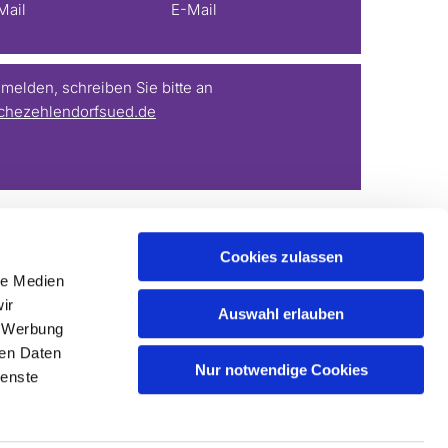
Mail
E-Mail
elden, schreiben Sie bitte an
chezehlendorfsued.de
Cookies zulassen
le Medien
ir
Auswahl erlauben
, Werbung
ren Daten
Nur notwendige Cookies
ienste