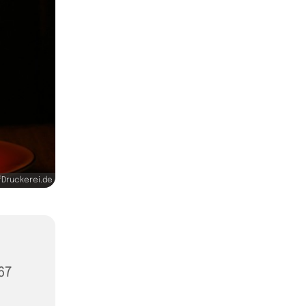
Druckerei.de
67