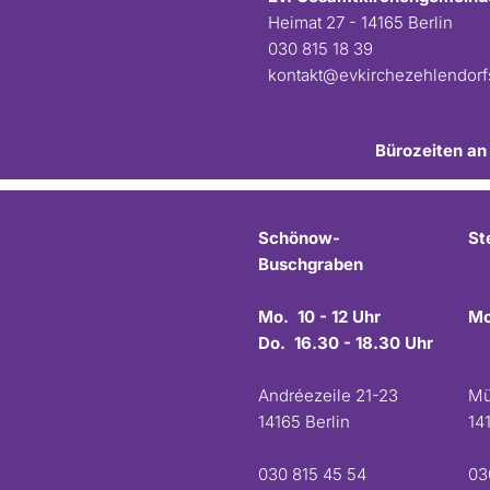
Heimat 27 - 14165 Berlin
030 815 18 39
kontakt@evkirchezehlendor
Bürozeiten an
Schönow-
St
Buschgraben
Mo. 10 - 12 Uhr
Mo
Do. 16.30 - 18.30 Uhr
Andréezeile 21-23
Mü
14165 Berlin
14
030 815 45 54
03