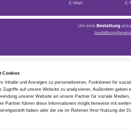
E-Mail
E-
Um eine
Bestattung
anzum
bestattung@evkir
t Cookies
Barrierefreiheitserklärung
Webmaster:
webseite@evkirchezehlendorfsued.de
 Inhalte und Anzeigen zu personalisieren, Funktionen für sozia
e Zugriffe auf unsere Website zu analysieren. Außerdem geben w
rwendung unserer Website an unsere Partner für soziale Medien
re Partner führen diese Informationen möglicherweise mit weite
ereitgestellt haben oder die sie im Rahmen Ihrer Nutzung der D
Impressum
Datenschutzerklärung
ChurchDesk-Login