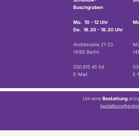
Buschgraben
Mo. 10 - 12 Uhr
Mo
Do. 16.30 - 18.30 Uhr
Andréezeile 21-23
Mü
14165 Berlin
14
030 815 45 54
03
E-Mail
E-
Um eine
Bestattung
anzum
bestattung@evkir