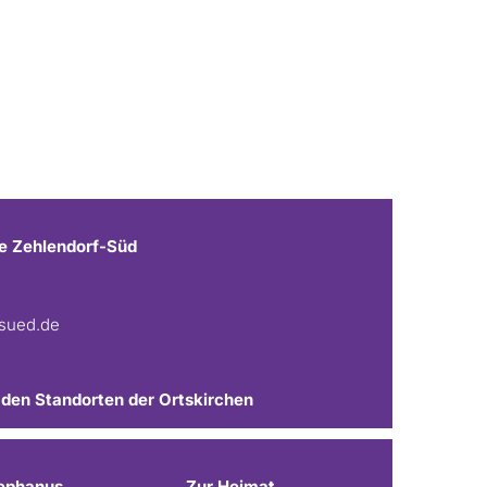
e Zehlendorf-Süd
fsued.de
 den Standorten der Ortskirchen
ephanus
Zur Heimat