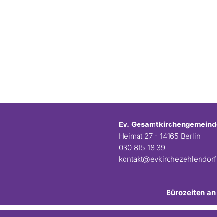
Ev. Gesamtkirchengemeind
Heimat 27 - 14165 Berlin
030 815 18 39
kontakt@evkirchezehlendor
Bürozeiten an