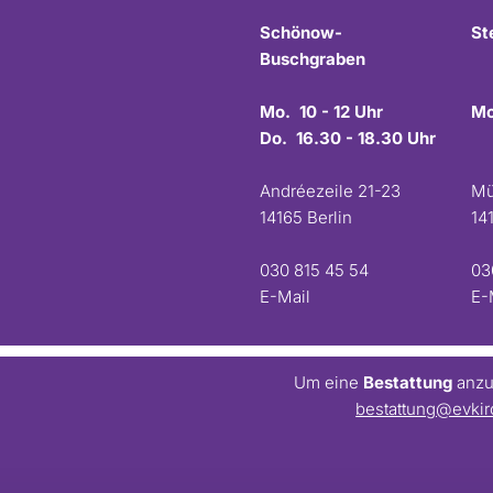
Schönow-
St
Buschgraben
Mo. 10 - 12 Uhr
Mo
Do. 16.30 - 18.30 Uhr
Andréezeile 21-23
Mü
14165 Berlin
14
030 815 45 54
03
E-Mail
E-
Um eine
Bestattung
anzum
bestattung@evkir