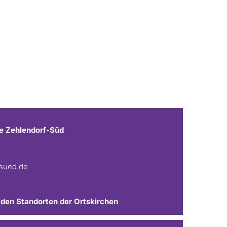
e Zehlendorf-Süd
fsued.de
 den Standorten der Ortskirchen