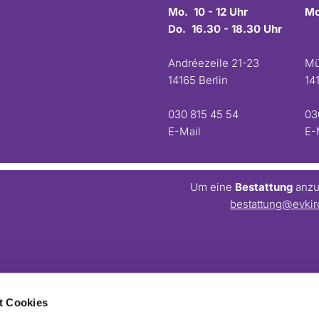
Mo. 10 - 12 Uhr
Mo
Do. 16.30 - 18.30 Uhr
Andréezeile 21-23
Mü
14165 Berlin
14
030 815 45 54
03
E-Mail
E-
Um eine
Bestattung
anzum
bestattung@evkir
t Cookies