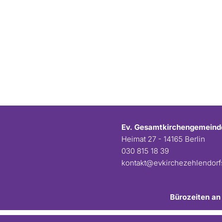
Ev. Gesamtkirchengemeind
Heimat 27 - 14165 Berlin
030 815 18 39
kontakt@evkirchezehlendor
Bürozeiten an