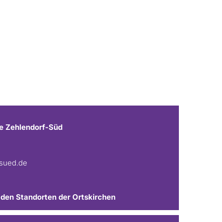
e Zehlendorf-Süd
fsued.de
 den Standorten der Ortskirchen