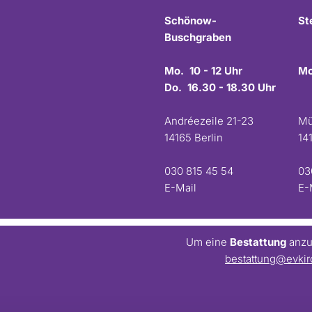
Schönow-
St
Buschgraben
Mo. 10 - 12 Uhr
Mo
Do. 16.30 - 18.30 Uhr
Andréezeile 21-23
Mü
14165 Berlin
14
030 815 45 54
03
E-Mail
E-
Um eine
Bestattung
anzum
bestattung@evkir