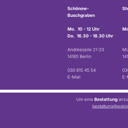
Schönow-
St
Buschgraben
Mo. 10 - 12 Uhr
Mo
Do. 16.30 - 18.30 Uhr
Andréezeile 21-23
Mü
14165 Berlin
14
030 815 45 54
03
E-Mail
E-
Um eine
Bestattung
anzum
bestattung@evkir