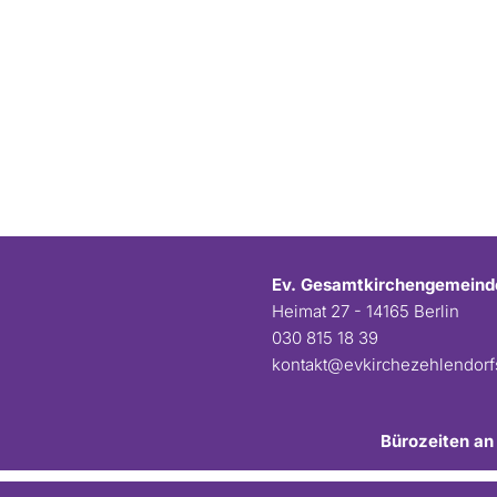
Ev. Gesamtkirchengemeind
Heimat 27 - 14165 Berlin
030 815 18 39
kontakt@evkirchezehlendor
Bürozeiten an