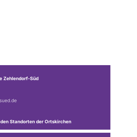
e Zehlendorf-Süd
fsued.de
 den Standorten der Ortskirchen