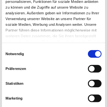
personalisieren, Funktionen für soziale Medien anbieten
zu können und die Zugriffe auf unsere Website zu
analysieren. Außerdem geben wir Informationen zu Ihrer
Ev. Gesamtkirchengemeinde Zehlendorf-Süd
Verwendung unserer Website an unsere Partner für
Heimat 27 - 14165 Berlin
soziale Medien, Werbung und Analysen weiter. Unsere
030 815 18 39
Partner führen diese Informationen möglicherweise mit
kontakt@evkirchezehlendorfsued.de
weiteren Daten zusammen, die Sie ihnen bereitgestellt
haben oder die sie im Rahmen Ihrer Nutzung der Dienste
gesammelt haben.
Einwilligungsauswahl
Bürozeiten an den Standorten der Ortskirchen
Notwendig
Schönow-Buschgraben
Präferenzen
Mo. 10 - 12 Uhr
Do. 16.30 - 18.30 Uhr
Statistiken
Andréezeile 21-23
14165 Berlin
Marketing