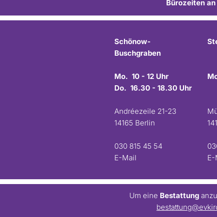
Bürozeiten an
Schönow-
St
Buschgraben
Mo. 10 - 12 Uhr
Mo
Do. 16.30 - 18.30 Uhr
Andréezeile 21-23
Mü
14165 Berlin
14
030 815 45 54
03
E-Mail
E-
Um eine
Bestattung
anzum
bestattung@evkir