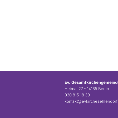
Ev. Gesamtkirchengemeind
Heimat 27 - 14165 Berlin
030 815 18 39
kontakt@evkirchezehlendor