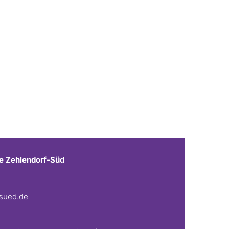
e Zehlendorf-Süd
fsued.de