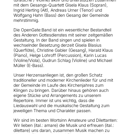
mit dem Gesangs-Quartett Gisela Klaus (Sopran),
Ingrid Herting (Alt), Andreas Urner (Tenor) und
Wolfgang Hahn (Bass) den Gesang der Gemeinde
mehrstimmig.
Die OpenGate:Band ist ein wesentlicher Bestandteil
des Anderen Gottesdienstes mit seiner zeitgemäßen
Gestaltung. In der Band singen und spielen in
wechselnder Besetzung derzeit Gisela Blasius
(Querflöte), Christine Gabler (Gesang), Harald Klaus
(Piano), Helge Lohroff (Percussion), Karin Lucas
(Violine/Viola), Gudrun Schlag (Violine) und Michael
Müller (E-Bass).
Unser Herzensanliegen ist, den großen Schatz
traditioneller und moderner Kirchenlieder für und mit
der Gemeinde im Laufe des Kirchenjahres zum
Klingen zu bringen. Darüber hinaus gehören auch
eigene Stücke und Arrangements zu unserem
Repertoire. Immer ist uns wichtig, dass die
Liedauswahl und die musikalische Gestaltung zum
jeweiligen Thema und Charakter passen.
Wir sind im besten Wortsinn Amateure und Dilettanten:
Wir lieben (ital.: amare) die Musik und erfreuen (ital.:
dilettare) uns daran, zusammen Musik machen zu