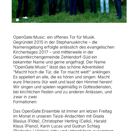
OpenGate:Music: ein offenes Tor für Musik.
Gegründet 2015 in der Stephanuskirche – die
Namensgebung erfolgte anlässlich des evangelischen
Kirchentages 2017 – und mittlerweile in der
Gesamtkirchengemeinde Zehlendorf-Süd ein
bekannter Name und gerne angefragt. Der Name
“OpenGate:Music” lässt das schöne Adventslied
“Macht hoch die Tür, die Tor macht weit!” anklingen.
Es appeliert an alle, die es hören und singen: Macht
eure (Herzens-)tür weit und lasst den Himmel herein!
Wir singen und spielen regelmäßig in Gottesdiensten,
bei kirchlichen Festen und zu anderen Anlässen, und
zwar in zwei
Formationen:
Das OpenGate:Ensemble ist immer am letzen Freitag
im Monat in unseren Taizé-Andachten mit Gisela
Blasius (Flöte), Christopher Herting (Cello), Harald
Klaus (Piano), Karin Lucas und Gudrun Schlag
(Bratsche / Violine) aktiv und unterstützen zusammen